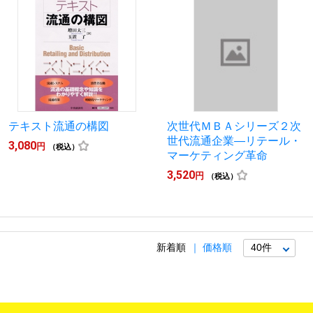
テキスト流通の構図
次世代ＭＢＡシリーズ２次
世代流通企業―リテール・
3,080
円
（税込）
マーケティング革命
3,520
円
（税込）
新着順
価格順