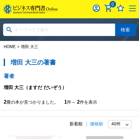
0
検索
HOME
> 増田 大三
増田 大三の著書
著者
増田 大三
（ますだ だいぞう）
2
1
2
冊の本が見つかりました。
件～
件を表示
新着順
価格順