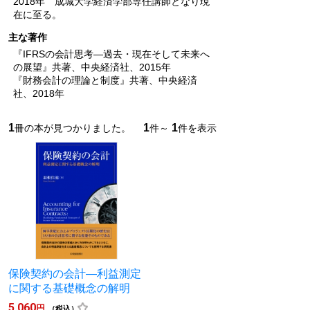
2018年 成城大学経済学部専任講師となり現
在に至る。
主な著作
『IFRSの会計思考―過去・現在そして未来へ
の展望』共著、中央経済社、2015年
『財務会計の理論と制度』共著、中央経済
社、2018年
1
1
1
冊の本が見つかりました。
件～
件を表示
保険契約の会計―利益測定
に関する基礎概念の解明
5,060
円
（税込）