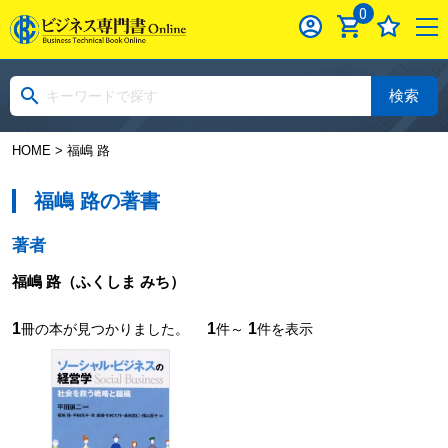
0
検索
HOME
> 福嶋 路
福嶋 路の著書
著者
福嶋 路
（ふくしま みち）
1
1
1
冊の本が見つかりました。
件～
件を表示