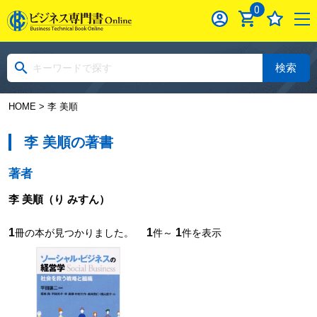
0
検索
HOME
> 李 美順
李 美順の著書
著者
李 美順
（り みすん）
1
1
1
冊の本が見つかりました。
件～
件を表示