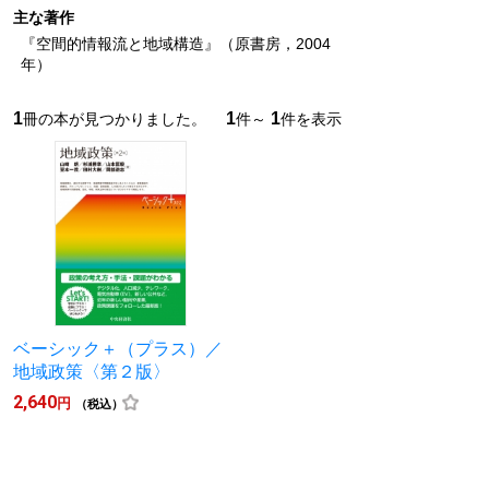
主な著作
『空間的情報流と地域構造』（原書房，2004
年）
1
1
1
冊の本が見つかりました。
件～
件を表示
ベーシック＋（プラス）／
地域政策〈第２版〉
2,640
円
（税込）