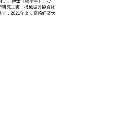
程修了。博士（経済学）。ひ
所研究主査，機械振興協会経
て，2021年より高崎経済大