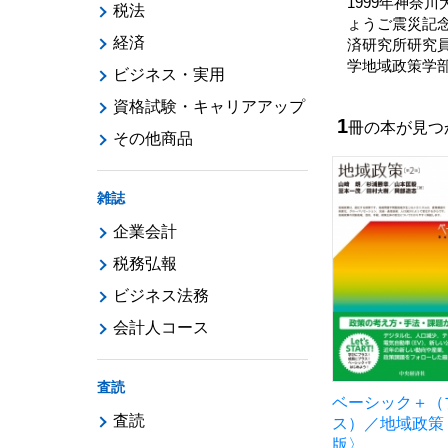
1999年神奈
税法
ょうご震災記
経済
済研究所研究
学地域政策学
ビジネス・実用
資格試験・キャリアアップ
1
冊の本が見
その他商品
雑誌
企業会計
税務弘報
ビジネス法務
会計人コース
査読
ベーシック＋（
査読
ス）／地域政策
版〉