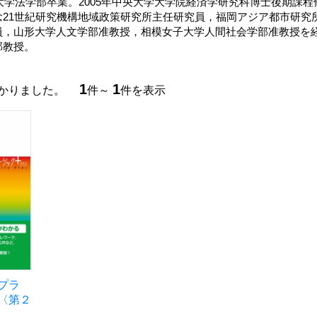
川大学法学部卒業。2005年中央大学大学院経済学研究科博士後期課
念21世紀研究機構地域政策研究所主任研究員，福岡アジア都市研究
員，山形大学人文学部准教授，相模女子大学人間社会学部准教授を経
部教授。
1
1
つかりました。
件～
件を表示
プラ
〈第２