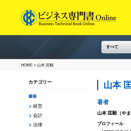
HOME
> 山本 匡毅
カテゴリー
山本 
書籍
著者
経営
山本 匡毅
（やま
会計
プロフィール
法律