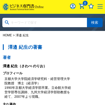
0
検索
HOME
> 澤邉 紀生
澤邉 紀生の著書
著者
澤邉 紀生
（さわべ のりお）
プロフィール
京都大学大学院経済学研究科・経営管理大学
院教授 博士（経済学）
1990年京都大学経済学部卒業。立命館大学経
営学部専任講師、九州大学経済学部助教授を
経て、2007年より現職。
主な著作