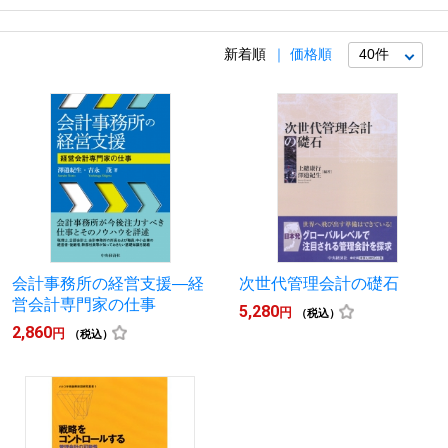
新着順
価格順
会計事務所の経営支援―経
次世代管理会計の礎石
営会計専門家の仕事
5,280
円
（税込）
2,860
円
（税込）