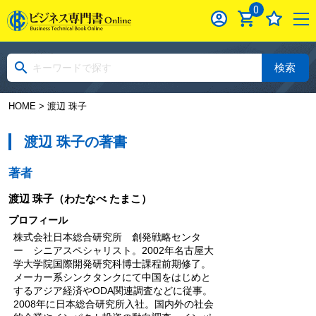
0
検索
HOME
> 渡辺 珠子
渡辺 珠子の著書
著者
渡辺 珠子
（わたなべ たまこ）
プロフィール
株式会社日本総合研究所 創発戦略センタ
ー シニアスペシャリスト。2002年名古屋大
学大学院国際開発研究科博士課程前期修了。
メーカー系シンクタンクにて中国をはじめと
するアジア経済やODA関連調査などに従事。
2008年に日本総合研究所入社。国内外の社会