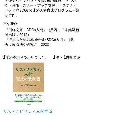
的企業やインパクト投資の動向調査，インパ
クト評価，スタートアップ支援，サステナビ
リティやSDGs関連の人材育成プログラム開発
が専門。
主な著作
『日経文庫 SDGs入門』（共著，日本経済新
聞出版，2019）
『行員のための地域金融×SDGs入門』（共
著，経済法令研究会，2020）
1
1
1
冊の本が見つかりました。
件～
件を表示
サステナビリティ人材育成