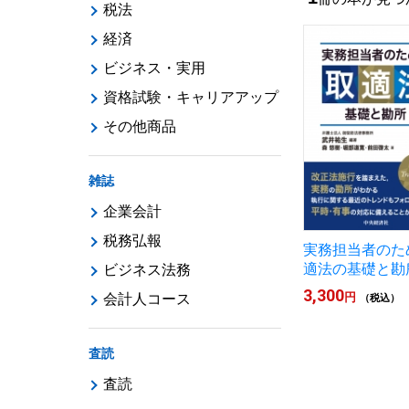
税法
経済
ビジネス・実用
資格試験・キャリアアップ
その他商品
雑誌
企業会計
税務弘報
実務担当者のた
適法の基礎と勘
ビジネス法務
3,300
円
会計人コース
（税込）
査読
査読