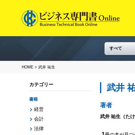
HOME
> 武井 祐生
カテゴリー
武井 
書籍
著者
経営
武井 祐生
（たけ
会計
法律
1
冊の本が見