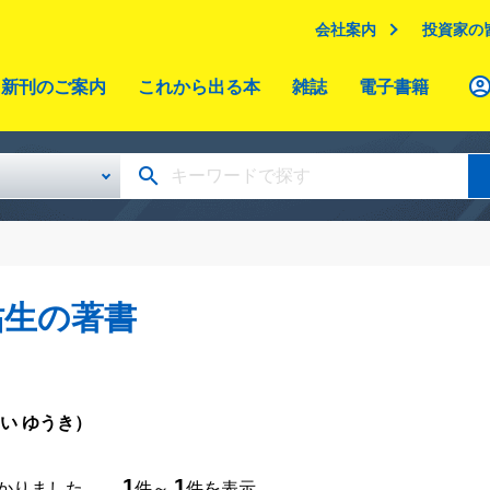
会社案内
投資家の
新刊のご案内
これから出る本
雑誌
電子書籍
祐生の著書
い ゆうき）
1
1
つかりました。
件～
件を表示