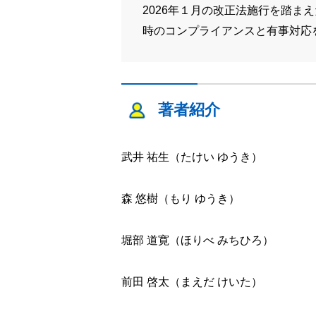
2026年１月の改正法施行を踏
時のコンプライアンスと有事対応
著者紹介
武井 祐生（たけい ゆうき）
森 悠樹（もり ゆうき）
堀部 道寛（ほりべ みちひろ）
前田 啓太（まえだ けいた）