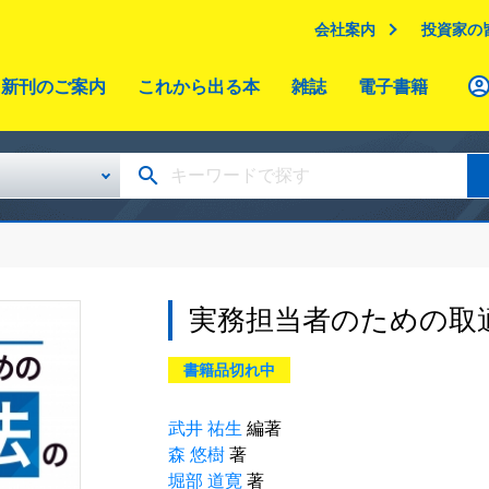
会社案内
投資家の
新刊のご案内
これから出る本
雑誌
電子書籍
実務担当者のための取
書籍品切れ中
武井 祐生
編著
森 悠樹
著
堀部 道寛
著