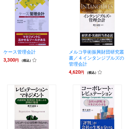
ケース管理会計
メルコ学術振興財団研究叢
書／４インタンジブルズの
3,300
円
（税込）
管理会計
4,620
円
（税込）