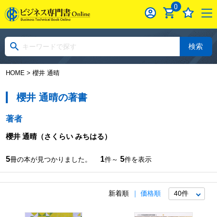
0
検索
HOME
> 櫻井 通晴
櫻井 通晴の著書
著者
櫻井 通晴
（さくらい みちはる）
5
1
5
冊の本が見つかりました。
件～
件を表示
新着順
価格順