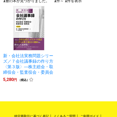
1
1
1
冊の本が見つかりました。
件～
件を表示
新・会社法実務問題シリー
ズ／７会社議事録の作り方
〈第３版〉―株主総会・取
締役会・監査役会・委員会
5,280
円
（税込）
特定商取引に基づく表記
よくあるご質問
ご利用ガイド