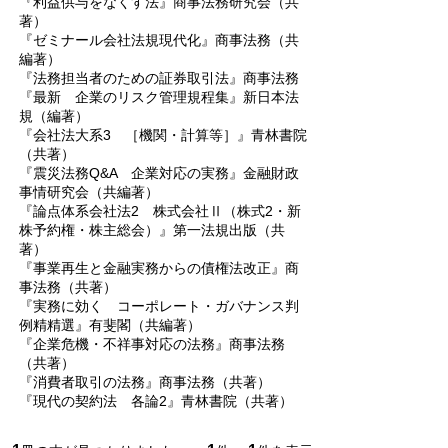
『利益供与をなくす法』商事法務研究会（共
著）
『ゼミナール会社法規現代化』商事法務（共
編著）
『法務担当者のための証券取引法』商事法務
『最新 企業のリスク管理規程集』新日本法
規（編著）
『会社法大系3 ［機関・計算等］』青林書院
（共著）
『震災法務Q&A 企業対応の実務』金融財政
事情研究会（共編著）
『論点体系会社法2 株式会社Ⅱ（株式2・新
株予約権・株主総会）』第一法規出版（共
著）
『事業再生と金融実務からの債権法改正』商
事法務（共著）
『実務に効く コーポレート・ガバナンス判
例精精選』有斐閣（共編著）
『企業危機・不祥事対応の法務』商事法務
（共著）
『消費者取引の法務』商事法務（共著）
『現代の契約法 各論2』青林書院（共著）