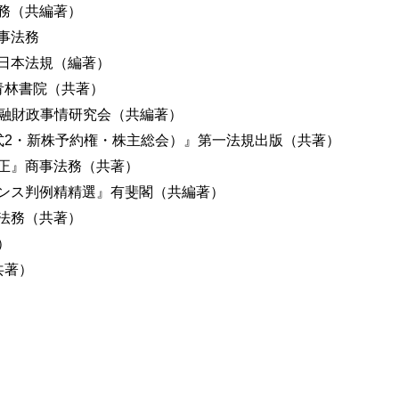
務（共編著）
事法務
日本法規（編著）
青林書院（共著）
金融財政事情研究会（共編著）
式2・新株予約権・株主総会）』第一法規出版（共著）
正』商事法務（共著）
ンス判例精精選』有斐閣（共編著）
法務（共著）
）
共著）