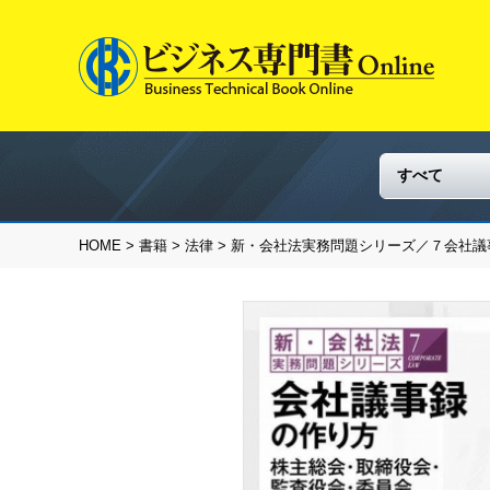
HOME
>
書籍
>
法律
> 新・会社法実務問題シリーズ／７会社