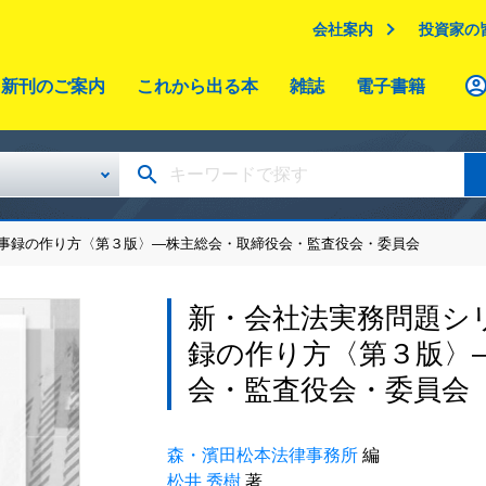
会社案内
投資家の
新刊のご案内
これから出る本
雑誌
電子書籍
議事録の作り方〈第３版〉―株主総会・取締役会・監査役会・委員会
新・会社法実務問題シ
録の作り方〈第３版〉
会・監査役会・委員会
森・濱田松本法律事務所
編
松井 秀樹
著