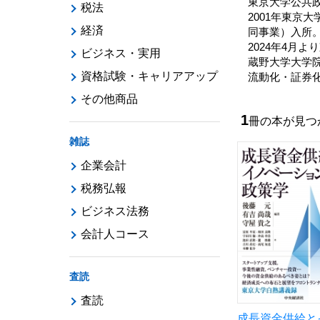
東京大学公共
税法
2001年東京
経済
同事業）入所。
2024年4月
ビジネス・実用
蔵野大学大学
資格試験・キャリアアップ
流動化・証券
その他商品
1
冊の本が見
雑誌
企業会計
税務弘報
ビジネス法務
会計人コース
査読
査読
成長資金供給と