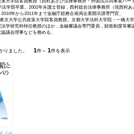
政策大学院客員教授（西村あさひ法律事務所・外国法共同事業パー
大学法学部卒業。2002年弁護士登録，西村総合法律事務所（現西村
2010年から2011年まで金融庁総務企画局企業開示課専門官。
より東京大学公共政策大学院客員教授。京都大学法科大学院・一橋大
院法学研究科特任教授のほか，金融審議会専門委員，財政制度等審
化協議会理事などを務める。
1
1
つかりました。
件～
件を表示
イノベ