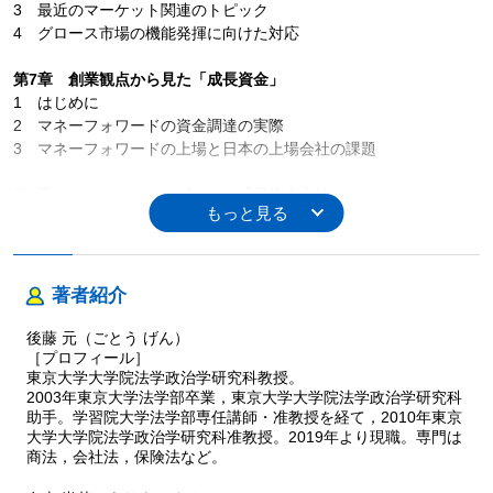
3 最近のマーケット関連のトピック
4 グロース市場の機能発揮に向けた対応
第7章 創業観点から見た「成長資金」
1 はじめに
2 マネーフォワードの資金調達の実際
3 マネーフォワードの上場と日本の上場会社の課題
第8章 ベンチャーキャピタルと成長資金供給
1 はじめに
2 3つの仕事の内容
3 なぜスタートアップ政策が必要なのか
著者紹介
第9章 フィンテックと成長資金供給
1 はじめに
後藤 元（ごとう げん）
2 戦後金融の担い手と産業金融モデル
［プロフィール］
東京大学大学院法学政治学研究科教授。
3 金融機能のアンバンドリング化とフィンテックの登場
2003年東京大学法学部卒業，東京大学大学院法学政治学研究科
4 オンラインレンディングプラットフォーム“Funds”
助手。学習院大学法学部専任講師・准教授を経て，2010年東京
5 おわりに
大学大学院法学政治学研究科准教授。2019年より現職。専門は
商法，会社法，保険法など。
第10章 DAOの仕組みと法律