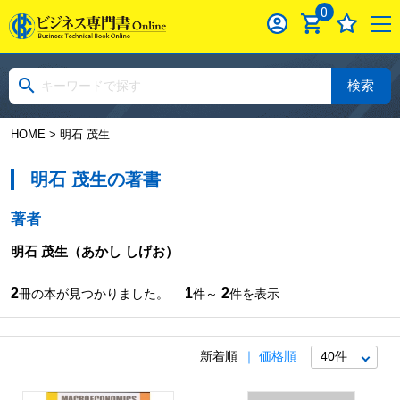
0
検索
HOME
> 明石 茂生
明石 茂生の著書
著者
明石 茂生
（あかし しげお）
2
1
2
冊の本が見つかりました。
件～
件を表示
新着順
価格順