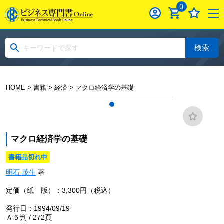
0
検索
HOME
>
書籍
>
経済
> マクロ経済学の基礎
マクロ経済学の基礎
書籍品切れ中
明石 茂生
著
定価（紙 版）：3,300円（税込）
発行日：1994/09/19
Ａ５判 / 272頁