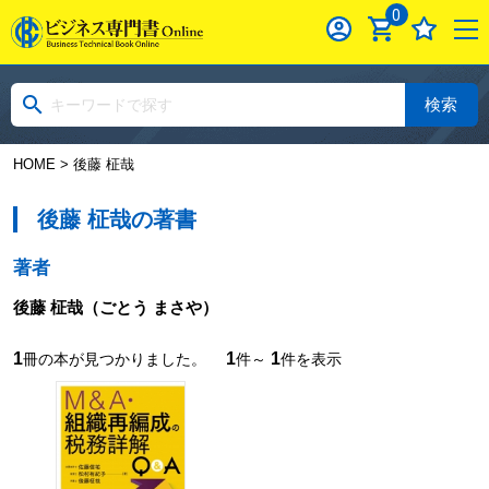
0
検索
HOME
> 後藤 柾哉
後藤 柾哉の著書
著者
後藤 柾哉
（ごとう まさや）
1
1
1
冊の本が見つかりました。
件～
件を表示