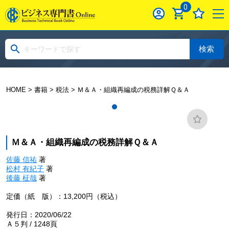
0
検索
HOME
>
書籍
>
税法
> Ｍ＆Ａ・組織再編成の税務詳解Ｑ＆Ａ
Ｍ＆Ａ・組織再編成の税務詳解Ｑ＆Ａ
佐藤 信祐
著
松村 有紀子
著
後藤 柾哉
著
定価（紙 版）：13,200円（税込）
発行日：2020/06/22
Ａ５判 / 1248頁