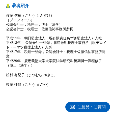
著者紹介
佐藤 信祐（さとう しんすけ）
［プロフィール］
公認会計士，税理士，博士（法学）
公認会計士・税理士 佐藤信祐事務所所長
平成11年 朝日監査法人（現有限責任あずさ監査法人）入社
平成13年 公認会計士登録，勝島敏明税理士事務所（現デロイ
トトーマツ税理士法人）入所
平成17年 税理士登録，公認会計士・税理士佐藤信祐事務所開
業
平成29年 慶應義塾大学大学院法学研究科後期博士課程修了
（博士（法学））
松村 有紀子（まつむら ゆきこ）
後藤 柾哉（ごとう まさや）
ご意見・ご質問