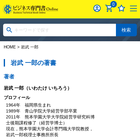
0
検索
HOME
> 岩武 一郎
岩武 一郎の著書
著者
岩武 一郎
（いわたけ いちろう）
プロフィール
1964年 福岡県生まれ
1989年 青山学院大学経営学部卒業
2011年 熊本学園大学大学院経営学研究科博
士後期課程修了（経営学博士）
現在，熊本学園大学会計専門職大学院教授，
岩武一郎税理士事務所所長