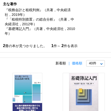
主な著作
『税務会計と租税判例』（共著，中央経済
社，2019年）
『「租税特別措置」の総合分析』（共著，中
央経済社，2012年）
『基礎簿記入門』（共著，中央経済社，2010
年）
2
1
2
冊の本が見つかりました。
件～
件を表示
新着順
価格順