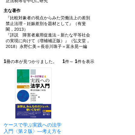
止法制等を中心に研究
主な著作
『比較対象者の視点からみた労働法上の差別
禁止法理－妊娠差別を題材として』（有斐
閣，2013）
『詳説 障害者雇用促進法－新たな平等社会
の実現に向けて（増補補正版）』（弘文堂，
2018）永野仁美＝長谷川珠子＝富永晃一編
1
1
1
冊の本が見つかりました。
件～
件を表示
ケースで学ぶ実践への法学
入門〈第２版〉―考え方を