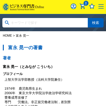
0
検索
HOME
> 富永 晃一
富永 晃一の著書
著者
富永 晃一
（とみなが こういち）
プロフィール
上智大学法学部教授（法科大学院兼任）
1974年 鹿児島県生まれ
2006年 東京大学大学院法学政治学研究科法
曹養成専攻修了
専門 労働法。非正規労働者法制，差別禁