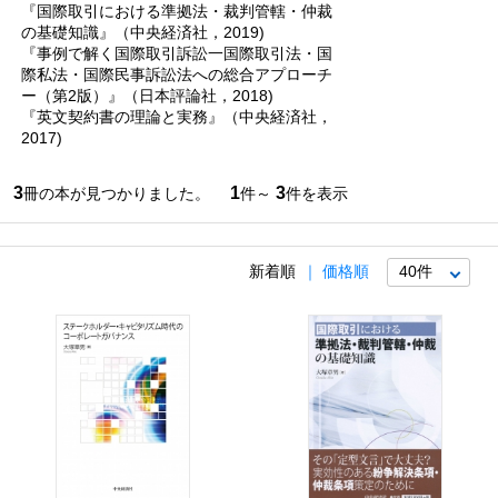
『国際取引における準拠法・裁判管轄・仲裁
の基礎知識』（中央経済社，2019)
『事例で解く国際取引訴訟一国際取引法・国
際私法・国際民事訴訟法への総合アプローチ
ー（第2版）』（日本評論社，2018)
『英文契約書の理論と実務』（中央経済社，
2017)
3
1
3
冊の本が見つかりました。
件～
件を表示
新着順
価格順