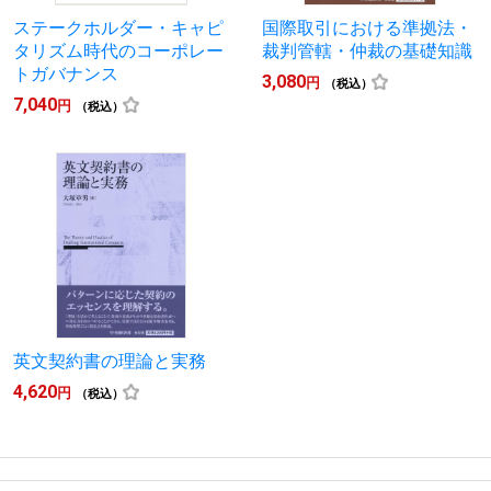
ステークホルダー・キャピ
国際取引における準拠法・
タリズム時代のコーポレー
裁判管轄・仲裁の基礎知識
トガバナンス
3,080
円
（税込）
7,040
円
（税込）
英文契約書の理論と実務
4,620
円
（税込）