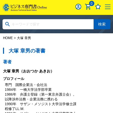
0
検索
HOME
> 大塚 章男
大塚 章男の著書
著者
大塚 章男
（おおつか あきお）
プロフィール
専門 国際企業法・会社法
1984年 一橋大学法学部卒業
1986年 弁護士登録（第一東京弁護士会）。
以降渉外法務・企業法務に携わる
1990年 サザン・メソジスト大学法学修士課
程修了LL.M.