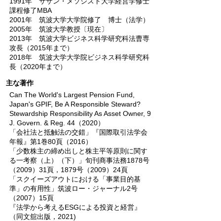
1991年 サザン・メソジスト大学経営学修士
課程修了MBA
2001年 筑波大学大学院修了 博士（法学）
2005年 筑波大学教授〔現在〕
2013年 筑波大学ビジネス科学研究科法曹専
攻長（2015年まで）
2018年 筑波大学大学院ビジネス科学研究科
長（2020年まで）
主な著作
Can The World's Largest Pension Fund,
Japan's GPIF, Be A Responsible Steward?
Stewardship Responsibility As Asset Owner, 9
J. Govern. & Reg. 44（2020）
「会社法と抵触法の交錯」『国際取引法学会
年報』第1巻80頁（2016）
「少数株主の締め出しと株主平等原則に関す
る一考察（上）（下）」旬刊商事法務1878号
（2009）31頁，1879号（2009）24頁
「スクイーズアウトにおける「事業目的基
準」の有用性」筑波ロー・ジャーナル2号
（2007）15頁
『法学から考えるESGによる投資と経営』
（同文舘出版，2021)