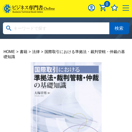
0
検索
HOME
>
書籍
>
法律
> 国際取引における準拠法・裁判管轄・仲裁の基
礎知識