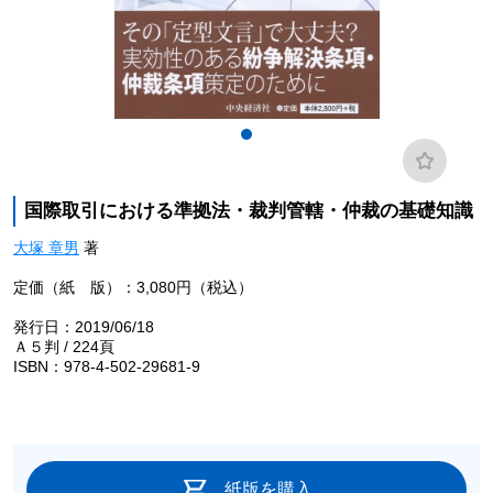
国際取引における準拠法・裁判管轄・仲裁の基礎知識
大塚 章男
著
定価（紙 版）：3,080円（税込）
発行日：2019/06/18
Ａ５判 / 224頁
ISBN：978-4-502-29681-9
紙版を購入