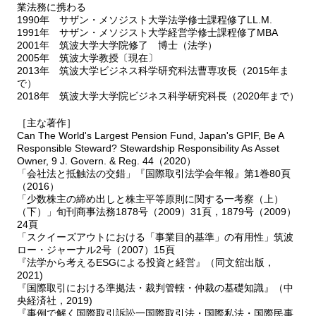
業法務に携わる
1990年 サザン・メソジスト大学法学修士課程修了LL.M.
1991年 サザン・メソジスト大学経営学修士課程修了MBA
2001年 筑波大学大学院修了 博士（法学）
2005年 筑波大学教授〔現在〕
2013年 筑波大学ビジネス科学研究科法曹専攻長（2015年ま
で）
2018年 筑波大学大学院ビジネス科学研究科長（2020年まで）
［主な著作］
Can The World's Largest Pension Fund, Japan's GPIF, Be A
Responsible Steward? Stewardship Responsibility As Asset
Owner, 9 J. Govern. & Reg. 44（2020）
「会社法と抵触法の交錯」『国際取引法学会年報』第1巻80頁
（2016）
「少数株主の締め出しと株主平等原則に関する一考察（上）
（下）」旬刊商事法務1878号（2009）31頁，1879号（2009）
24頁
「スクイーズアウトにおける「事業目的基準」の有用性」筑波
ロー・ジャーナル2号（2007）15頁
『法学から考えるESGによる投資と経営』（同文舘出版，
2021)
『国際取引における準拠法・裁判管轄・仲裁の基礎知識』（中
央経済社，2019)
『事例で解く国際取引訴訟一国際取引法・国際私法・国際民事