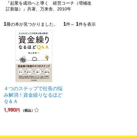
『起業を成功へと導く 経営コーチ（増補改
訂新版）』共著、万来舎、2010年
1
1
1
冊の本が見つかりました。
件～
件を表示
４つのステップで社長の悩
み解消！資金繰りなるほど
Ｑ＆Ａ
1,980
円
（税込）