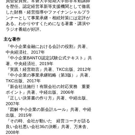
員会委員長。常磐大学短期大学部非常勤講師
を歴任。認定経営革新等支援機関として徹底
した財務・経営指導やファイナンシャルプラ
ンナーとして事業承継・相続対策には定評が
ある。わかりやすくためになる著書・講演や
ラジオ番組が好評。
主な著作
『中小企業金融における会計の役割』共著、
中央経済社、2017年
『中小企業BANTO認定試験公式テキスト』共
著、中央経済社、2019年
『実践！経営助言』共著、TKC出版、2012年
『中小企業の事業承継戦略（第3版）』共著、
TKC出版、2017年
『新会社法施行！有限会社の対応実務 重要
ポイント』共著、中経出版、2006年
『正しい決算書の作り方』共著、中経出版、
2007年
『図解 中小企業の新会計ルール』共著、中経
出版、2015年
『その時、会社が動いた 経営コーチが語る
良い会社悪い会社36の決断』共著、万来舎、
2008年