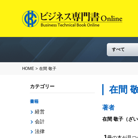
HOME
> 在間 敬子
カテゴリー
在間 
書籍
著者
経営
在間 敬子
（ざい
会計
法律
1
冊の本が見