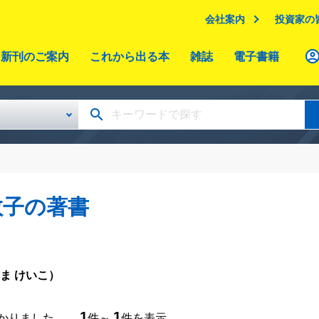
会社案内
投資家の
新刊のご案内
これから出る本
雑誌
電子書籍
敬子の著書
ま けいこ）
1
1
つかりました。
件～
件を表示