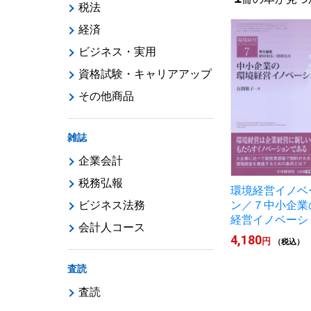
税法
経済
ビジネス・実用
資格試験・キャリアアップ
その他商品
雑誌
企業会計
税務弘報
環境経営イノベ
ビジネス法務
ン／７中小企業
経営イノベーシ
会計人コース
4,180
円
（税込）
査読
査読