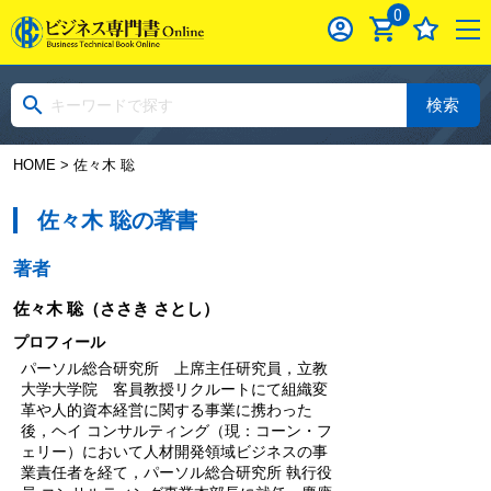
0
検索
HOME
> 佐々木 聡
佐々木 聡の著書
著者
佐々木 聡
（ささき さとし）
プロフィール
パーソル総合研究所 上席主任研究員，立教
大学大学院 客員教授リクルートにて組織変
革や人的資本経営に関する事業に携わった
後，ヘイ コンサルティング（現：コーン・フ
ェリー）において人材開発領域ビジネスの事
業責任者を経て，パーソル総合研究所 執行役