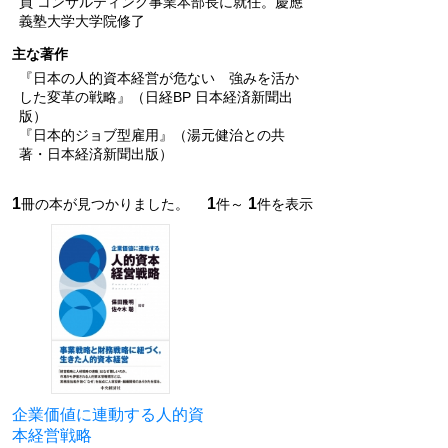
員 コンサルティング事業本部長に就任。慶應
義塾大学大学院修了
主な著作
『日本の人的資本経営が危ない 強みを活か
した変革の戦略』（日経BP 日本経済新聞出
版）
『日本的ジョブ型雇用』（湯元健治との共
著・日本経済新聞出版）
1
1
1
冊の本が見つかりました。
件～
件を表示
企業価値に連動する人的資
本経営戦略