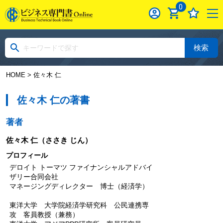
0
検索
HOME
> 佐々木 仁
佐々木 仁の著書
著者
佐々木 仁
（ささき じん）
プロフィール
デロイト トーマツ ファイナンシャルアドバイ
ザリー合同会社
マネージングディレクター 博士（経済学）
東洋大学 大学院経済学研究科 公民連携専
攻 客員教授（兼務）