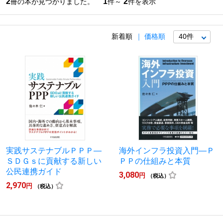
2
1
2
冊の本が見つかりました。
件～
件を表示
新着順
価格順
実践サステナブルＰＰＰ―
海外インフラ投資入門―Ｐ
ＳＤＧｓに貢献する新しい
ＰＰの仕組みと本質
公民連携ガイド
3,080
円
（税込）
2,970
円
（税込）