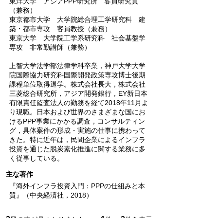
東洋大学 アジアPPP研究所 客員研究員
（兼務）
東京都市大学 大学院総合理工学研究科 建
築・都市専攻 客員教授（兼務）
東京大学 大学院工学系研究科 社会基盤学
専攻 非常勤講師（兼務）
上智大学法学部法律学科卒業，神戸大学大学
院国際協力研究科国際開発政策専攻博士後期
課程単位取得退学。株式会社長大，株式会社
三菱総合研究所，アジア開発銀行，EY新日本
有限責任監査法人の勤務を経て2018年11月よ
り現職。日本および世界のさまざまな国にお
けるPPP事業にかかる調査，コンサルティン
グ，具体案件の形成・実施の仕事に携わって
きた。特に近年は，民間企業によるインフラ
投資を通じた脱炭素化推進に関する業務に多
く従事している。
主な著作
『海外インフラ投資入門：PPPの仕組みと本
質』（中央経済社，2018）