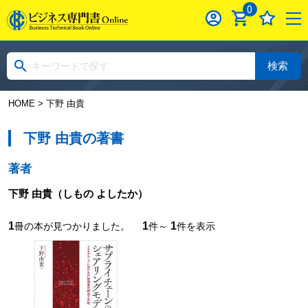
0
検索
HOME
> 下野 由貴
下野 由貴の著書
著者
下野 由貴
（しもの よしたか）
1
1
1
冊の本が見つかりました。
件～
件を表示