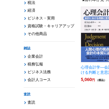
税法
経済
ビジネス・実用
資格試験・キャリアアップ
その他商品
雑誌
企業会計
税務弘報
心理会計学―会
ビジネス法務
ける判断と意思
5,060
会計人コース
円
（税込）
査読
査読