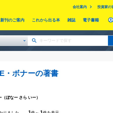
会社案内
投資家の
新刊のご案内
これから出る本
雑誌
電子書籍
E・ボナーの著書
ー
（ぼなー さら いー）
1
1
つかりました。
件～
件を表示