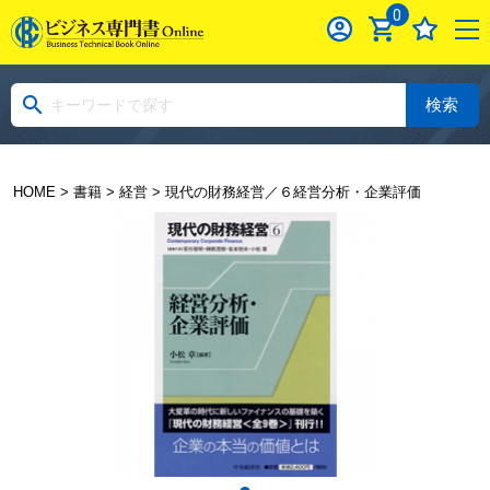
0
検索
HOME
>
書籍
>
経営
> 現代の財務経営／６経営分析・企業評価