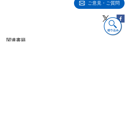
ご意見・ご質問
(1) 対象範囲で区分した企業評価
(2) 評価時点ないし評価期間で区分した企業評価
(3) 評価表示単位で区分した企業評価 ……ほか
３ リスクを考慮した企業評価にあたっての二つのパラメータ：
キャッシュ・フローと割引率
４ フリー・キャッシュ・フローとEVA R (経済的付加価値)
関連書籍
５ 市場指向的な企業評価法：乗数法
第５章 無形資産の評価
１ はじめに
２ 無形資産の定義
(1) 識別可能性
(2) 支 配
(3) 将来の経済的便益 ……ほか
３ 無形資産の評価と資産計上問題：無形資産の当初認識時の測
経営
経営
経営
定
現代の財務経営／１
現代の財務経営／２
現代の財務経営／３
(1) 個別取得
コーポレートファイ
価値向上のための投
資本調達・ペイアウ
(2) 企業結合の一部としての取得
ナンス
資意思決定
ト政策
(3) 政府補助金による取得 ……ほか
2,640円(税込)
2,640円(税込)
3,080円(税込)
４ 費用の認識
５ 剥奪価値と公正価値の調整の可能性