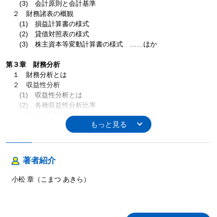
(3) 会計原則と会計基準
２ 財務諸表の概観
(1) 損益計算書の様式
(2) 貸借対照表の様式
(3) 株主資本等変動計算書の様式 ……ほか
第３章 財務分析
１ 財務分析とは
２ 収益性分析
(1) 収益性分析とは
(2) 各種収益性分析比率
３ 安全性分析
(1) 安全性分析とは
(2) 各種安全性分析
４ 損益分岐点分析・コスト分析
(1) 損益分岐点分析とは
著者紹介
(2) 損益分岐点分析
(3) コスト分析
小松 章（こまつ あきら）
第４章 M&Aと企業評価
１ 企業評価：経営分析との関係
２ 企業評価のさまざまな区分