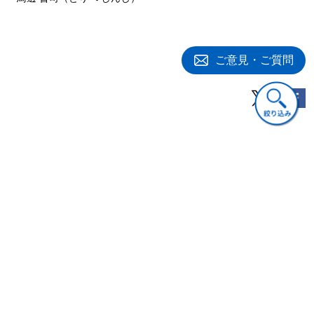
第４章 中小企業財務と私募債
１ 中小企業の資金調達の課題
２ 中小企業の社債利用の意義
３ 中小企業の社債利用の現状
ご意見・ご質問
(1) 制度改革の影響
(2) 中小企業の動向と社債への影響
(3) 金融機関の行動と社債への影響 ……ほか
４ 中小企業の社債利用の増加に向けて
(1) 少人数私募債の有効性
(2) 中小企業向けの社債市場創設の意味
関連書籍
第５章 スモールビジネスのM&A
１ スモールビジネスとM&Aの目的
２ 規模拡大の効果
(1) 全体的な特徴
(2) 設備増大の効果
(3) 人的資本拡大の効果
３ 企業規模拡大とM&A
経営
経営
経営
(1) 設備・人的資源の獲得手法としての相違
(2) M&Aによる規模拡大の事例
現代の財務経営／１
現代の財務経営／２
現代の財務経営／３
コーポレートファイ
価値向上のための投
資本調達・ペイアウ
４ 規模拡大以外のM&Aの活用事例