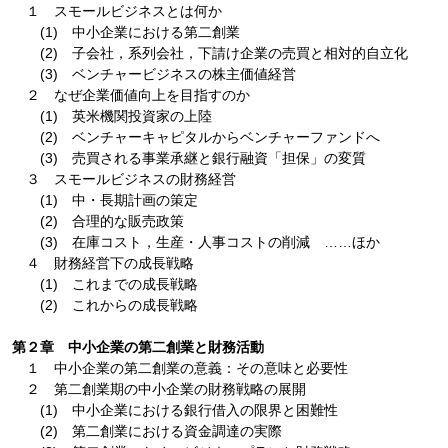
１ スモールビジネスとは何か
(1) 中小企業における第二創業
(2) 子会社，系列会社，下請け企業の売買と相対的自立化
(3) ベンチャービジネスの株主価値経営
２ なぜ企業価値向上を目指すのか
(1) 英米機関投資家の上陸
(2) ベンチャーキャピタルからベンチャーファンドへ
(3) 売買される事業承継と銀行融資「担保」の変質
３ スモールビジネスの財務経営
(1) 中・長期計画の策定
(2) 合理的な販売政策
(3) 在庫コスト，生産・人事コストの削減 ……ほか
４ 財務経営下の成長戦略
(1) これまでの成長戦略
(2) これからの成長戦略
第２章 中小企業の第二創業と財務活動
１ 中小企業の第二創業の意義：その意味と必要性
２ 第二創業期の中小企業の財務戦略の展開
(1) 中小企業における銀行借入の限界と困難性
(2) 第二創業における資金調達の実際