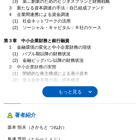
(3) 第二創業のためのビジネスプランと財務戦略
３ 新たなる資本調達の手法：自己組成ファンド
４ 企業間連携による資金調達
(1) 社会ネットワークの活用
(2) ソーシャル・キャピタル：Ｒ社のケース
第３章 中小企業財務と銀行融資
１ 金融環境の変化と中小企業財務の現状
(1) バブル期以降の財務状況
(2) 金融ビッグバン以降の財務状況
２ 中小企業財務の実態
(1) 閉鎖的な株主構成による過小資本
(2) 借入金依存度の高い資本構成
(3) 会社所有の担保用資産不足
３ 民間銀行の融資態勢
(1) 貸出金利収益に依存した収益構造
(2) 不動産担保主義から脱却した融資姿勢
(3) 融資渉外担当者の企業診断能力不足
著者紹介
４ 民間銀行の経営戦略の転換
(1) リレーションシップバンキングの機能強化
坂本 恒夫（さかもと つねお）
(2) 新産業の創出に向けた融資戦略
鳥邊 晋司（とりべ しんじ）