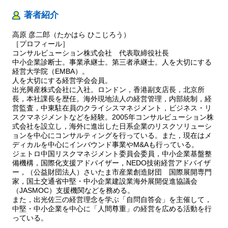
著者紹介
高原 彦二郎（たかはら ひこじろう）
［プロフィール］
コンサルビューション株式会社 代表取締役社長
中小企業診断士。事業承継士。第三者承継士。人を大切にする
経営大学院（EMBA）。
人を大切にする経営学会会員。
出光興産株式会社に入社。ロンドン，香港副支店長，北京所
長，本社課長を歴任。海外現地法人の経営管理，内部統制，経
営監査，中東駐在員のクライシスマネジメント，ビジネス・リ
スクマネジメントなどを経験。2005年コンサルビューション株
式会社を設立し，海外に進出した日系企業のリスクソリューシ
ョンを中心にコンサルティングを行っている。また，現在はメ
ディカルを中心にインバウンド事業やM&Aも行っている。
ジェトロ中国リスクマネジメント委員会委員，中小企業基盤整
備機構，国際化支援アドバイザー，NEDO技術経営アドバイザ
ー，（公益財団法人）さいたま市産業創造財団 国際展開専門
家，国土交通省中堅・中小企業建設業海外展開促進協議会
（JASMOC）支援機関などを務める。
また，出光佐三の経営理念を学ぶ「自問自答会」を主催して，
中堅・中小企業を中心に「人間尊重」の経営を広める活動を行
っている。