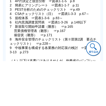
1 4Pの決定と競合分析 ☞図表1-1-5 p.8
2 簡易ヒアリングシート ☞図表1-1-7 p.11
3 PEST分析のためのチェックリスト ☞p.49
4 CSAチェックリスト（日） ☞図表1-3-3 p.67～
5 規程体系 ☞図表1-3-6 p.83～
6 社内意識調査質問表 ☞図表1-3-26 p.148以下
7 新規取引開始申請書（雛形） ☞p.165
営業債権管理表（雛形） ☞p.167
催促状（雛形） ☞p.171
8 海外安全管理のチェックリスト（第Ⅱ部第2講 要点チ
ェックリスト） ☞p.228～
9 中核事業を構成する各業務の対応策の検討 ☞図表2-
3-13 p.273
（＊）以下は本書にはありませんが、外務省のパンフレッ
トより引用しファイルとしたものです。詳しくは下記URL
先をご参照ください。
https://www.mofa.go.jp/mofaj/press/pr/pub/pamph/kyohaku.html
10 脅迫電話チェックリスト
11 誘拐対応
● 上記の他にも、本書をよりご活用いただくための有料コ
ンテンツをご用意しています。
詳しくは下記をご覧ください。
https://digital.chuokeizai.co.jp/n/nb5da8a40a493