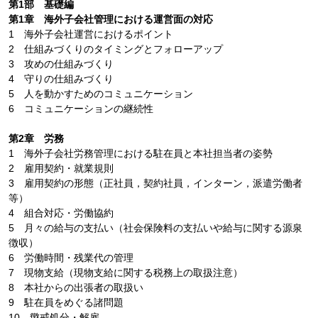
第1部 基礎編
第1章 海外子会社管理における運営面の対応
1 海外子会社運営におけるポイント
2 仕組みづくりのタイミングとフォローアップ
3 攻めの仕組みづくり
4 守りの仕組みづくり
5 人を動かすためのコミュニケーション
6 コミュニケーションの継続性
第2章 労務
1 海外子会社労務管理における駐在員と本社担当者の姿勢
2 雇用契約・就業規則
3 雇用契約の形態（正社員，契約社員，インターン，派遣労働者
等）
4 組合対応・労働協約
5 月々の給与の支払い（社会保険料の支払いや給与に関する源泉
徴収）
6 労働時間・残業代の管理
7 現物支給（現物支給に関する税務上の取扱注意）
8 本社からの出張者の取扱い
9 駐在員をめぐる諸問題
10 懲戒処分・解雇