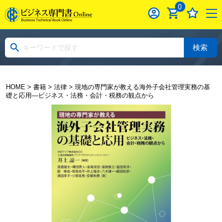
0
検索
HOME
>
書籍
>
法律
> 現地の専門家が教える海外子会社管理実務の基
礎と応用―ビジネス・法務・会計・税務の観点から