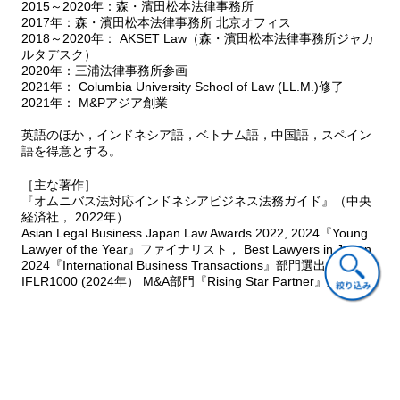
1 総論
2015～2020年：森・濱田松本法律事務所
2017年：森・濱田松本法律事務所 北京オフィス
2 炭素排出量測定・報告義務
2018～2020年： AKSET Law（森・濱田松本法律事務所ジャカ
3 炭素排出枠
ルタデスク）
4 リサイクル義務
2020年：三浦法律事務所参画
5 炭素税
2021年： Columbia University School of Law (LL.M.)修了
6 カーボンクレジット
2021年： M&Pアジア創業
英語のほか，インドネシア語，ベトナム語，中国語，スペイン
第2部 応用編
語を得意とする。
第1章 各種規定類の整備・運用
1 総論
［主な著作］
2 贈収賄防止規程
『オムニバス法対応インドネシアビジネス法務ガイド』（中央
3 個人情報保護規程
経済社， 2022年）
Asian Legal Business Japan Law Awards 2022, 2024『Young
Lawyer of the Year』ファイナリスト， Best Lawyers in Japan
第2章 海外における法改正への対応
2024『International Business Transactions』部門選出，および
1 総論
IFLR1000 (2024年） M&A部門『Rising Star Partner』選出。
2 情報収集の方法（現地側・本社側）
3 最新法令検討のプロセス
4 本社側でのサポートの方法
ご意見・ご質問
第3章 海外子会社向けのコンプライアンス研修
第4章 グローバル内部監査