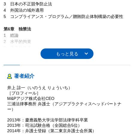
3 日本の不正競争防止法
4 外国法の域外適用
5 コンプライアンス・プログラム／贈賄防止体制構築の必要性
第6章 独禁法
1 総論
2 水平的拘束
3 垂直的拘束
4 域外適用
5 立ち入り調査・情報提供命令
6 独禁法コンプライアンス体制構築
著者紹介
第7章 ビジネスと人権
1 「ビジネスと人権」への意識の高まり
井上 諒一（いのうえ りょういち）
2 人権の意義と範囲
［プロフィール］
3 グローバルスタンダードとしての企業の人権尊重責任
M&Pアジア株式会社CEO
三浦法律事務所 弁護士（アジアプラクティスヘッドパートナ
4 海外におけるハードロー化の流れ
ー）
5 日本におけるソフトローによる規律
6 海外子会社管理における視点
2013年：慶應義塾大学法学部法律学科卒業
2013年：司法試験合格（全国総合5位）
第8章 カーボンプライシング・排出量削減（ESG・SDGs）
2014年：弁護士登録（第二東京弁護士会所属）