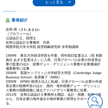
ケース36 海外子会社からの資金還流を検討する
ケース37 配当による資金還流を検討する
ケース38 利息による資金還流を検討する
ケース39 ロイヤルティによる資金還流を検討する
著者紹介
ケース40 為替リスク管理の状況を確認する
佐和 周（さわ あまね）
Ⅴ 不正リスク対応に関連する業務
［プロフィール］
ケース41 海外子会社における不正事例を知っておく
公認会計士、税理士
ケース42 不正リスクの高い海外子会社を見極める
佐和公認会計士事務所 代表
ケース43 不正のパターンを整理する
関西学院大学大学院 経営戦略研究科 非常勤講師
ケース44 不正な財務報告の見え方を整理する
1999年 東京大学経済学部を卒業、同年朝日監査法人（現 有限
ケース45 資産の流用の見え方を整理する
責任 あずさ監査法人）に入所。日系グローバル企業や外資系企
ケース46 特に発見しづらい不正に警戒する
業の監査のほか、財務デュー・デリジェンス業務や企業価値評
ケース47 公務員等に対する贈賄リスクに警戒する
価業務等に従事。
ケース48 海外子会社の不正防止のための取組みを評価する
2008年 英国ケンブリッジ大学経営大学院（Cambridge Judge
ケース49 期間比較や財務分析で不正リスクを概観する
Business School）首席修了（MBA）。
ケース50 特定の不正リスクを詳細にチェックする
2009年 KPMG 税理士法人に転籍。日系グローバル企業や外資
系企業の税務申告のほか、国内・海外税務デュー・デリジェン
ス業務や国際税務に係るアドバイザリー業務等に従事。
Ⅵ 勘定科目ごとのチェック・ポイント
2011年 佐和公認会計士事務所を開設。会計・税務・財務の面
1 現金及び預金
から、日本企業の海外進出や海外事業の管理をサポートしてい
2 売上・売上債権（売掛金）
る。
3 仕入・仕入債務（買掛金）・諸経費