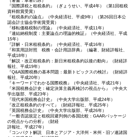
（著書：単著のみ）
『国際課税と租税条約』（ぎょうせい、平成4年）（第1回租税
資科館賞受賞）
『租税条約の論点』（中央経済社、平成9年）（第26回日本公
認会計士協会学術賞受賞）
『移転価格税制の理論』（中央経済社、平成11年）
『連結納税制度：主要論点の理論的検証』（中央経済社、平成
15年）
『詳解・日米租税条約』（中央経済社、平成16年）
『和英用語対照 税務・会計用語辞典』（編著、財経詳報社、
平成18年）
『解説・改正租税条約：新日米租税条約以後の動向』（財経詳
報社、平成19年）
『Q&A国際税務の基本問題：最新トピックスの検討』（財経詳
報社、平成20年）
『キーワードでわかる国際税務』（中央経済社、平成21年）
『米国税務会計史：確定決算主義再検討の視点から』（中央大
学出版部、平成23年）
『現代米国税務会計史』（中央大学出版部、平成24年）
『改正租税条約のすべて』（財経詳報社、平成25年）
『英国税務会計史』（中央大学出版部、平成26年）
『一般否認規定と租税回避判例の各国比較：GAARパッケージ
の視点からの分析』（財経
詳報社、平成27年）
『コンパクト解説 日本とアジア・大洋州・米州・旧ソ連諸国