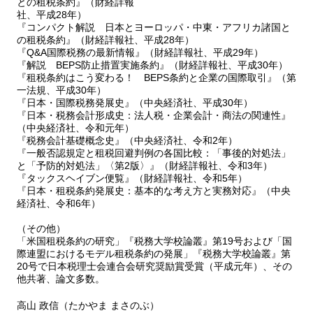
との租税条約』（財経詳報
社、平成28年）
『コンパクト解説 日本とヨーロッパ・中東・アフリカ諸国と
の租税条約』（財経詳報社、平成28年）
『Q&A国際税務の最新情報』（財経詳報社、平成29年）
『解説 BEPS防止措置実施条約』（財経詳報社、平成30年）
『租税条約はこう変わる！ BEPS条約と企業の国際取引』（第
一法規、平成30年）
『日本・国際税務発展史』（中央経済社、平成30年）
『日本・税務会計形成史：法人税・企業会計・商法の関連性』
（中央経済社、令和元年）
『税務会計基礎概念史』（中央経済社、令和2年）
『一般否認規定と租税回避判例の各国比較：「事後的対処法」
と「予防的対処法」〈第2版〉』（財経詳報社、令和3年）
『タックスヘイブン便覧』（財経詳報社、令和5年）
『日本・租税条約発展史：基本的な考え方と実務対応』（中央
経済社、令和6年）
（その他）
「米国租税条約の研究」『税務大学校論叢』第19号および「国
際連盟におけるモデル租税条約の発展」『税務大学校論叢』第
20号で日本税理士会連合会研究奨励賞受賞（平成元年）、その
他共著、論文多数。
高山 政信（たかやま まさのぶ）