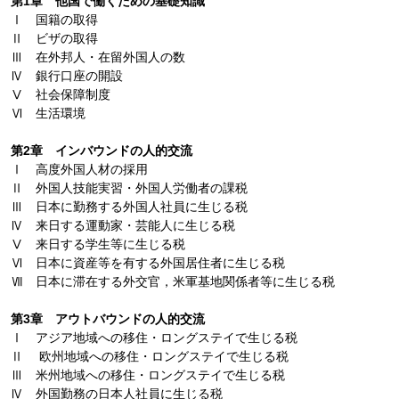
第1章 他国で働くための基礎知識
Ⅰ 国籍の取得
Ⅱ ビザの取得
Ⅲ 在外邦人・在留外国人の数
Ⅳ 銀行口座の開設
Ⅴ 社会保障制度
Ⅵ 生活環境
第2章 インバウンドの人的交流
Ⅰ 高度外国人材の採用
Ⅱ 外国人技能実習・外国人労働者の課税
Ⅲ 日本に勤務する外国人社員に生じる税
Ⅳ 来日する運動家・芸能人に生じる税
Ⅴ 来日する学生等に生じる税
Ⅵ 日本に資産等を有する外国居住者に生じる税
Ⅶ 日本に滞在する外交官，米軍基地関係者等に生じる税
第3章 アウトバウンドの人的交流
Ⅰ アジア地域への移住・ロングステイで生じる税
Ⅱ 欧州地域への移住・ロングステイで生じる税
Ⅲ 米州地域への移住・ロングステイで生じる税
Ⅳ 外国勤務の日本人社員に生じる税