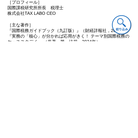
［プロフィール］
国際課税研究所所長 税理士
株式会社TAX LABO CEO
［主な著作］
『国際税務ガイドプック（九訂版）』（財経詳報社，2013年）
『実務の「核心」が分かれば応用がきく！ テーマ別国際税務の
ケーススタデイ』 （共著，第一法規，2024年）
『国際税務に強い税理士になる本』（共著，中央経済社，2015
年）
廣瀬 壮一（ひろせ そういち）
［プロフィール］
税理士。1977年3月九州大学法学部卒業。
同年4月東京国税局に勤務，2007年12月退職。08年1月デロイ
ト トーマツ税理士法人入社，同年12月退社。09年1月太陽グラ
ントソントン税理士法人入社，2015年8月退社。15年9月税理士
事務所開業。個人の国際税務に関わるコンサルティング，申告
書作成，税務調査対応を専門としている。
［主な著作］
『個人の外国税額控除パーフェクトガイド（第4版）』（中央経
済社，2023年）
『正しく身につく 個人の国際税務入門』（中央経済社，2024
年）