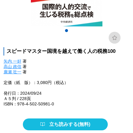
スピードマスター国境を越えて働く人の税務100
矢内 一好
著
高山 政信
著
廣瀬 壮一
著
定価（紙 版）：3,080円（税込）
発行日：2024/09/24
Ａ５判 / 228頁
ISBN：978-4-502-50981-0
立ち読みする(無料)