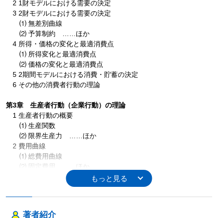
2 1財モデルにおける需要の決定
3 2財モデルにおける需要の決定
⑴ 無差別曲線
⑵ 予算制約 ……ほか
4 所得・価格の変化と最適消費点
⑴ 所得変化と最適消費点
⑵ 価格の変化と最適消費点
5 2期間モデルにおける消費・貯蓄の決定
6 その他の消費者行動の理論
第3章 生産者行動（企業行動）の理論
1 生産者行動の概要
⑴ 生産関数
⑵ 限界生産力 ……ほか
2 費用曲線
⑴ 総費用曲線
⑵ 固定費用 ……ほか
3 総費用曲線による生産量の決定
4 企業の供給曲線
⑴ 損益分岐点
⑵ 操業停止点
著者紹介
5 企業の長期費用曲線