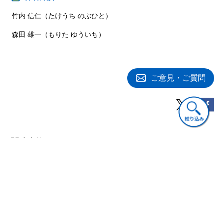
⑴ 長期総費用
竹内 信仁（たけうち のぶひと）
6 2財モデルにおける生産量の決定
森田 雄一（もりた ゆういち）
第4章 需要と供給
1 需要の変化
⑴ 需要量の変化：需要曲線のシフトと需要曲線上の変化の違い
⑵ 需要量変化と弾力性 ……ほか
ご意見・ご質問
2 供給の変化
⑴ 供給量の変化；供給曲線のシフトと供給曲線上の変化の違い
⑵ 供給の価格弾力性
第5章 市場の均衡と安定性
1 市場均衡
関連書籍
⑴ 完全競争市場
⑵ 市場均衡 ……ほか
2 需給均衡と均衡価格
⑴ 均衡の存在と安定性
⑵ ワルラス的安定，マーシャル的安定，クモの巣理論
3 消費者余剰と生産者余剰
⑴ 消費者余剰
⑵ 生産者余剰 ……ほか