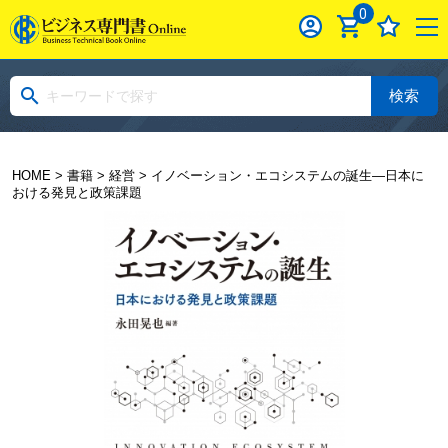
0
検索
HOME
>
書籍
>
経営
> イノベーション・エコシステムの誕生―日本に
おける発見と政策課題