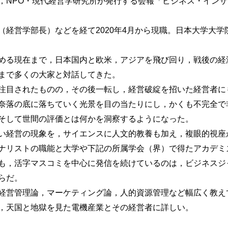
，NPO・現代経営学研究所が発行する会報「ビジネス・イン
（経営学部長）などを経て2020年4月から現職。日本大学大
学」
める現在まで，日本国内と欧米，アジアを飛び回り，戦後の経
まで多くの大家と対話してきた。
注目されたものの，その後一転し，経営破綻を招いた経営者に
奈落の底に落ちていく光景を目の当たりにし，かくも不完全で
背景
そして世間の評価とは何かを洞察するようになった。
い経営の現象を，サイエンスに人文的教養も加え，複眼的視座
ナリストの職能と大学や下記の所属学会（界）で得たアカデミ
」
も，活字マスコミを中心に発信を続けているのは，ビジネスジ
らだ。
ー」の違い
経営管理論，マーケティング論，人的資源管理など幅広く教え
，天国と地獄を見た電機産業とその経営者に詳しい。
の目的
人