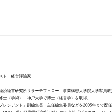
」とは何か
スト，経営評論家
経済経営研究所リサーチフェロー，事業構想大学院大学客員教
」
修士（学術），神戸大学で博士（経営学）を取得。
ス論
プレジデント」副編集長・主任編集委員などを2005年まで歴
の特性