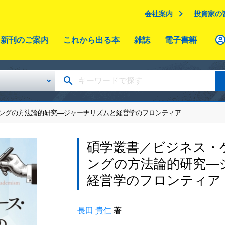
会社案内
投資家の
新刊のご案内
これから出る本
雑誌
電子書籍
ィングの方法論的研究―ジャーナリズムと経営学のフロンティア
碩学叢書／ビジネス・
ングの方法論的研究―
経営学のフロンティア
長田 貴仁
著