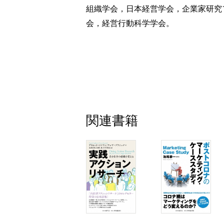
組織学会，日本経営学会，企業家研究
「時の企業」について書く是非
会，経営行動科学学会。
「社会的影響力」という基準
文章量が左右する「信頼性」
「長いケース」の長所
「調査方法」に見る価値観の相違
人に会って話を聞く効用
第４章 「ケース・ライティング」の
「ビジネス・ケース」を作成するプロ
関連書籍
前工程と後工程
ジャーナリストの取材に応じる「企業の
原稿はチェックしてもらうべきか
「敗軍の将、兵を語る」の舞台裏
限られた条件下で「信頼性」を確保す
「インタビュー技術」の有効活用
「アドリブ」が求められる理由
「時の人」だったカルロス・ゴーンにイ