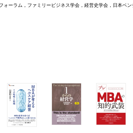
フォーラム，ファミリービジネス学会，経営史学会，日本ベン
実践
セス
本音」
る策
ンタビューして