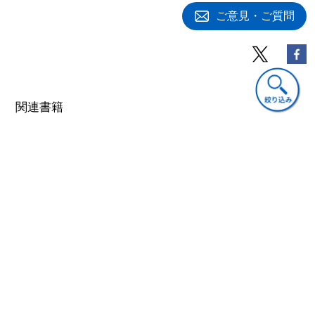
第５節 主要な分析結果
ご意見・ご質問
第６節 追加分析
第７節 本章の発見事項と要約
第５章 その他の包括利益の個別項目の増分情報内容に
関する研究
第１節 はじめに
関連書籍
第２節 金融商品の時価評価差額に関する実証研究
(1) SFAS第107号以前の研究
(2) SFAS第107号に基づく研究
(3) SFAS第115号に基づく研究
(4) SFAS第119号に基づく研究
(5) SFAS第133号に基づく研究
第３節 為替換算調整勘定に関する実証研究
第４節 再評価剰余金に関する実証研究
会計
会計
会計
第５節 本章の要約
投資家行動の実証分
会計制度の実証的検
実証会計学
析―マーケット・マ
証
第６章 包括利益の相対的情報内容と増分情報内容に関する
5,940円(税込)
イクロストラクチャ
研究
3,960円(税込)
ーに基づく会計学研
第１節 はじめに
究
第２節 分析アプローチの類型