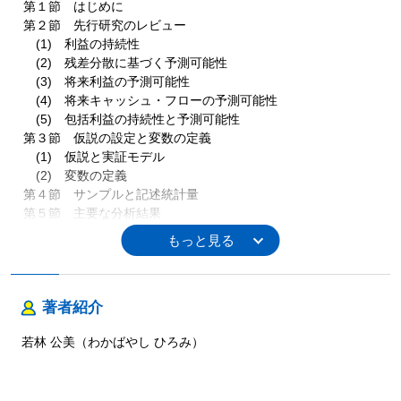
第１節 はじめに
第２節 先行研究のレビュー
(1) 利益の持続性
(2) 残差分散に基づく予測可能性
(3) 将来利益の予測可能性
(4) 将来キャッシュ・フローの予測可能性
(5) 包括利益の持続性と予測可能性
第３節 仮説の設定と変数の定義
(1) 仮説と実証モデル
(2) 変数の定義
第４節 サンプルと記述統計量
第５節 主要な分析結果
第６節 追加分析
第７節 本章の発見事項と要約
第４章 包括利益と純利益による投資リスクの評価
著者紹介
第１節 はじめに
第２節 先行研究のレビュー
若林 公美（わかばやし ひろみ）
第３節 仮説の設定と変数の定義
(1) 仮説と実証モデル
(2) 変数の定義
第４節 サンプルと記述統計量