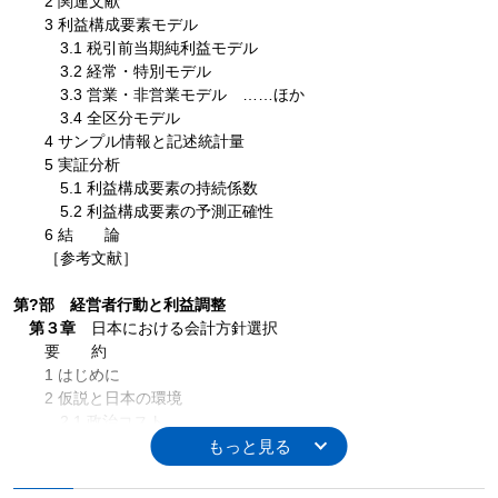
2 関連文献
3 利益構成要素モデル
3.1 税引前当期純利益モデル
3.2 経常・特別モデル
3.3 営業・非営業モデル ……ほか
3.4 全区分モデル
4 サンプル情報と記述統計量
5 実証分析
5.1 利益構成要素の持続係数
5.2 利益構成要素の予測正確性
6 結 論
［参考文献］
第?部 経営者行動と利益調整
第３章
日本における会計方針選択
要 約
1 はじめに
2 仮説と日本の環境
2.1 政治コスト
2.2 債務契約条項
2.3 ボーナス報酬制度 ……ほか
3 データおよび研究デザイン