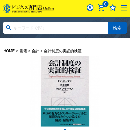
0
検索
HOME
>
書籍
>
会計
> 会計制度の実証的検証