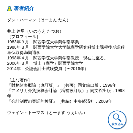
3.1 日本のGAAP
著者紹介
3.2 利益戦略モデル
4 実証結果
ダン・ハーマン（はーまん だん）
4.1 個別の会計方針
4.2 利益戦略
井上 達男（いのうえ たつお）
4.3 系列分析 ……ほか
［プロフィール］
1983年３月 関西学院大学商学部卒業
5 要約と結論
1988年３月 関西学院大学大学院商学研究科博士課程後期課程
［参考文献］
単位取得満期退学
1998年４月 関西学院大学商学部教授，現在に至る。
第４章
日本における資産売却による利益調整
2000年３月 博士（商学）関西学院大学
要 約
2014年 公認会計士試験委員（〜2016年）
1 はじめに
2 関連文献と仮説設定
［主な著作］
『財務諸表概論（改訂版）』（共著）同文舘出版，1996年
3 変数と記述統計量
『アメリカ外貨換算会計論（増補改訂版）』同文舘出版，1998
3.1 従属変数
年
3.2 独立変数
『会計制度の実証的検証』（共編）中央経済社，2009年
3.3 サンプル選択 ……ほか
4 実証分析
ウェイン・トーマス（とーます うぇいん）
4.1 当期業績によるEISAの分割
4.2 回帰分析
4.3 感度分析