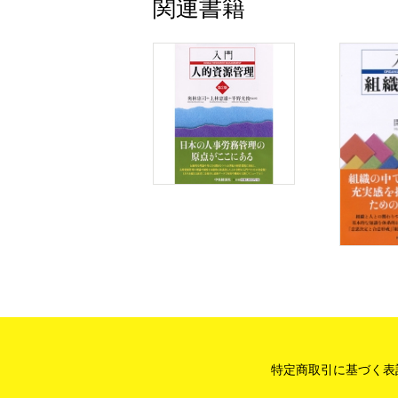
関連書籍
第３章 障害者のマネジメント(吉備
オムロン京都太陽）松田陽
１ 障害者の人材マネジメントをめぐる
１.１ 定 義 ……ほか
２ 障害者雇用の実際：インタビュー調査
２.１ 就労継続支援施設：社会福祉法人
３ 障害者の人材マネジメントの展望
第４章 海外の現地技能者と日本の指
(ヤンマー)西川徹志
１ 日本企業の海外拠点の設置状況
２ 日本の技能形成の特色
２.１ 技能形成に影響を与える日本の生
３ ヤンマーの海外生産拠点での技術指
３.１ 中国の生産拠点の概況 ……ほか
４ 実践的含意
特定商取引に基づく表
第５章 R&Dエンジニアのマネジメン