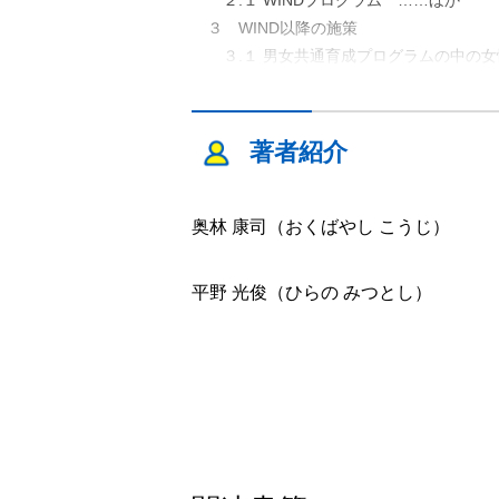
３ WIND以降の施策
３.１ 男女共通育成プログラムの中の女
４ 女性活躍推進からダイバーシティ推
４.１ 女性活躍推進活動10年の成果 
著者紹介
第２章 高齢者のマネジメント(大阪ガ
１ 大阪ガスの事業概要
１.１ 事業概況 ……ほか
奥林 康司（おくばやし こうじ）
２ 高齢者雇用制度に関するこれまでの
２.１ 高齢者雇用制度のはじまり ……
平野 光俊（ひらの みつとし）
３ 再雇用制度の導入について
３.１ 現行制度導入の背景 ……ほか
４ 制度の運用と実際の効果
４.１ 就業状況(再雇用希望率・就業人
５ 再雇用制度の課題と展望
５.１ 現行の再雇用制度の課題 ……ほ