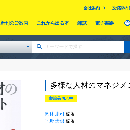
会社案内
投資家の
新刊のご案内
これから出る本
雑誌
電子書籍
多様な人材のマネジメ
書籍品切れ中
奥林 康司
編著
平野 光俊
編著