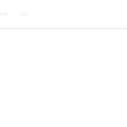
性枠 ……ほか
進へ
……ほか
ス)扇谷英樹・新濱功啓
取り組み
ほか
数等） ……ほか
か