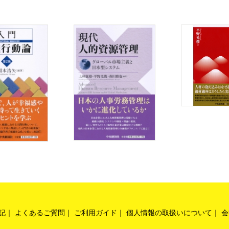
の里，ハローワーク岡山，
一
動向
の結果 ……ほか
吉備の里
導員の協働マネジメント
産現場の特徴 ……ほか
導と技能伝承
記
よくあるご質問
ご利用ガイド
個人情報の取扱いについて
会
ト(日産自動車)福武基裕