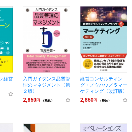
ン経営
入門ガイダンス品質管
経営コンサルティン
理のマネジメント〈第
グ・ノウハウ／５マー
２版〉
ケティング〈改訂版〉
2,860
2,860
円
円
（税込）
（税込）