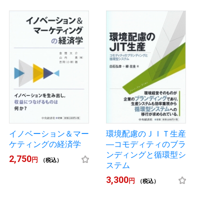
イノベーション＆マー
環境配慮のＪＩＴ生産
ケティングの経済学
―コモディティのブラ
ンディングと循環型シ
2,750
円
（税込）
ステム
3,300
円
（税込）