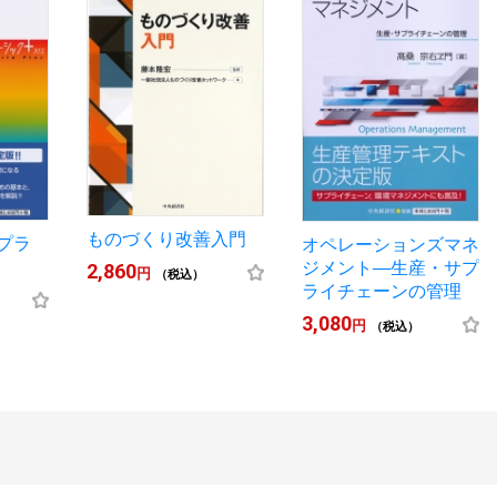
ものづくり改善入門
プラ
オペレーションズマネ
ジメント―生産・サプ
2,860
円
（税込）
ライチェーンの管理
3,080
円
（税込）