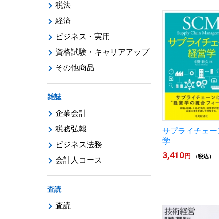
税法
経済
ビジネス・実用
資格試験・キャリアアップ
その他商品
雑誌
企業会計
税務弘報
サプライチェー
学
ビジネス法務
3,410
円
（税込）
会計人コース
査読
査読