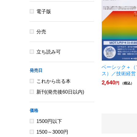
電子版
分売
立ち読み可
ベーシック＋（
発売日
ス）／技術経営
これから出る本
2,640
円
（税込）
新刊(発売後60日以内)
価格
1500円以下
1500～3000円