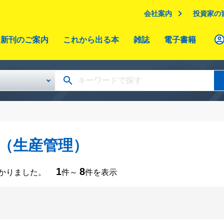
会社案内
投資家の
新刊のご案内
これから出る本
雑誌
電子書籍
（生産管理）
1
8
つかりました。
件～
件を表示