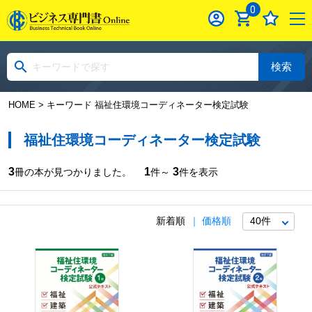
0
検索
HOME
> キーワード 福祉住環境コーディネーター検定試験
福祉住環境コーディネーター検定試験
3
1
3
冊の本が見つかりました。
件～
件を表示
新着順
価格順