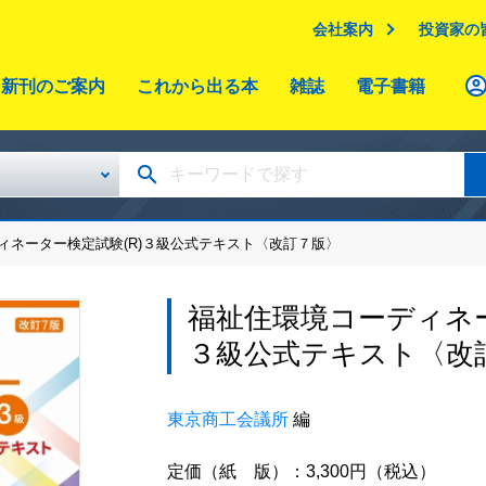
会社案内
投資家の
新刊のご案内
これから出る本
雑誌
電子書籍
ィネーター検定試験(R)３級公式テキスト〈改訂７版〉
福祉住環境コーディネー
３級公式テキスト〈改
東京商工会議所
編
定価（紙 版）：3,300円（税込）