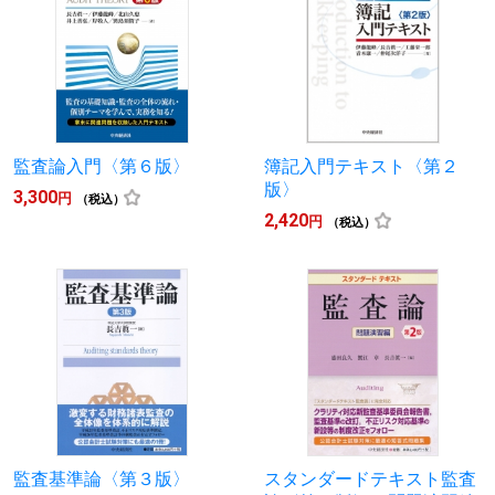
監査論入門〈第６版〉
簿記入門テキスト〈第２
版〉
3,300
円
（税込）
2,420
円
（税込）
監査基準論〈第３版〉
スタンダードテキスト監査