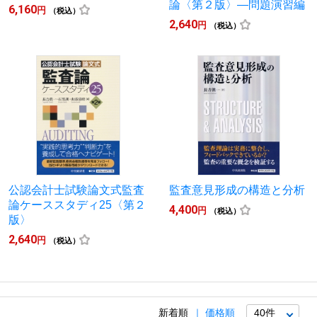
論〈第２版〉―問題演習編
6,160
円
（税込）
2,640
円
（税込）
公認会計士試験論文式監査
監査意見形成の構造と分析
論ケーススタディ25〈第２
4,400
円
（税込）
版〉
2,640
円
（税込）
新着順
価格順