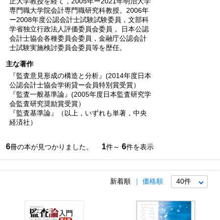
正大学教授を経て，2005年ー2021年明治大学
専門職大学院会計専門職研究科教授。2006年
ー2008年度公認会計士試験試験委員，文部科
学省独立行政法人評価委員会委員， 日本公認
会計士協会各種委員会委員，金融庁公認会計
士試験実施検討委員会委員等を歴任。
主な著作
『監査意見形成の構造と分析』(2014年度日本
公認会計士協会学術貸ー会員特別賞受賞）
『監査一般基準論』(2005年度日本監査研究学
会監査研究奨励賞受賞）
『監査基準論』（以上，いずれも単著，中央
経済社）
6
1
6
冊の本が見つかりました。
件～
件を表示
新着順
価格順