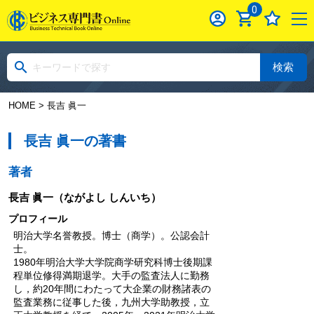
0
検索
HOME
> 長吉 眞一
長吉 眞一の著書
著者
長吉 眞一
（ながよし しんいち）
プロフィール
明治大学名誉教授。博士（商学）。公認会計
士。
1980年明治大学大学院商学研究科博士後期課
程単位修得満期退学。大手の監査法人に勤務
し，約20年間にわたって大企業の財務諸表の
監査業務に従事した後，九州大学助教授，立