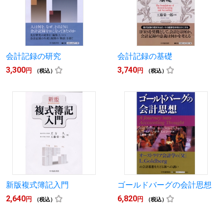
会計記録の研究
会計記録の基礎
3,300
3,740
円
円
（税込）
（税込）
新版複式簿記入門
ゴールドバーグの会計思想
2,640
6,820
円
円
（税込）
（税込）