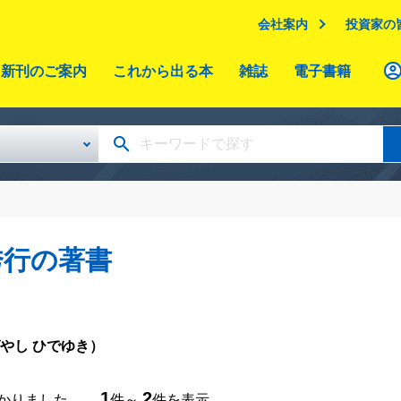
会社案内
投資家の
新刊のご案内
これから出る本
雑誌
電子書籍
秀行の著書
やし ひでゆき）
1
2
つかりました。
件～
件を表示