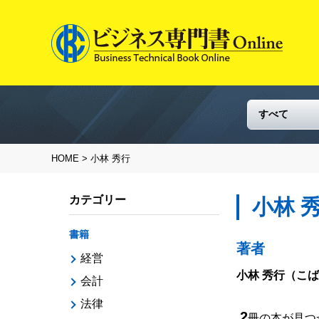
HOME
> 小林 秀行
カテゴリー
小林 
書籍
著者
経営
小林 秀行
（こば
会計
法律
2
冊の本が見