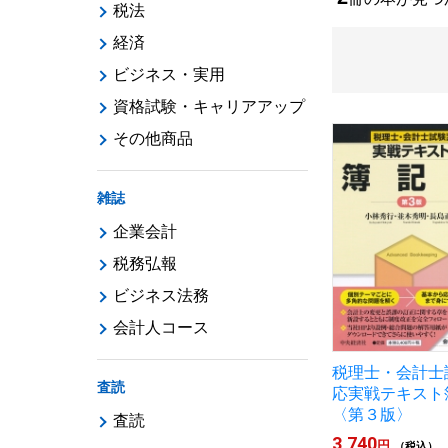
税法
経済
ビジネス・実用
資格試験・キャリアアップ
その他商品
雑誌
企業会計
税務弘報
ビジネス法務
会計人コース
税理士・会計士
査読
応実戦テキスト
〈第３版〉
査読
3,740
円
（税込）