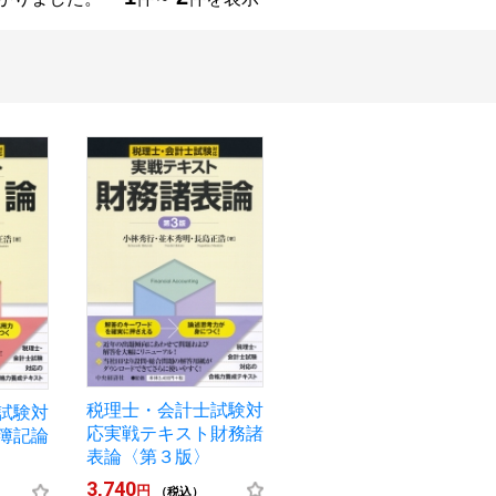
税理士・会計士試験対
試験対
応実戦テキスト財務諸
簿記論
表論〈第３版〉
3,740
円
（税込）