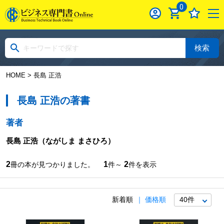
0
検索
HOME
> 長島 正浩
長島 正浩の著書
著者
長島 正浩
（ながしま まさひろ）
2
1
2
冊の本が見つかりました。
件～
件を表示
新着順
価格順