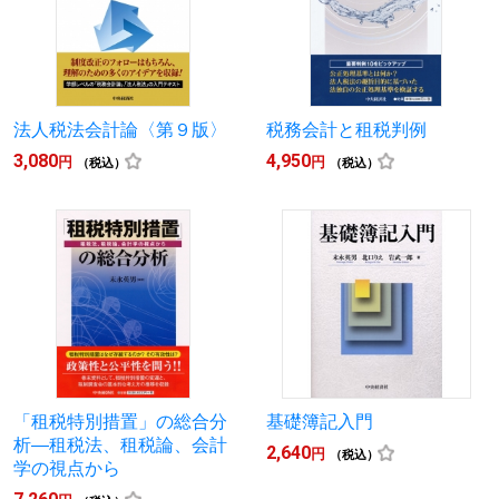
法人税法会計論〈第９版〉
税務会計と租税判例
3,080
4,950
円
円
（税込）
（税込）
「租税特別措置」の総合分
基礎簿記入門
析―租税法、租税論、会計
2,640
円
（税込）
学の視点から