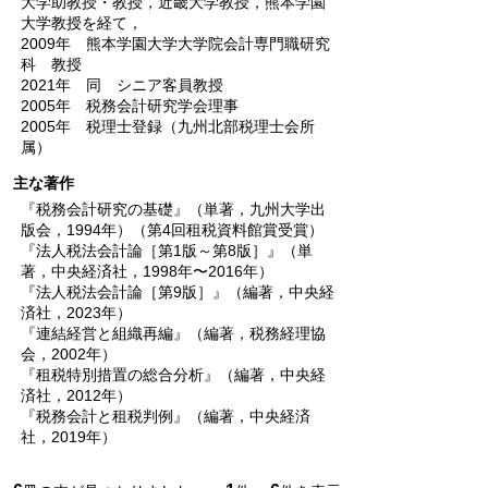
大学助教授・教授，近畿大学教授，熊本学園
大学教授を経て，
2009年 熊本学園大学大学院会計専門職研究
科 教授
2021年 同 シニア客員教授
2005年 税務会計研究学会理事
2005年 税理士登録（九州北部税理士会所
属）
主な著作
『税務会計研究の基礎』（単著，九州大学出
版会，1994年）（第4回租税資料館賞受賞）
『法人税法会計論［第1版～第8版］』（単
著，中央経済社，1998年〜2016年）
『法人税法会計論［第9版］』（編著，中央経
済社，2023年）
『連結経営と組織再編』（編著，税務経理協
会，2002年）
『租税特別措置の総合分析』（編著，中央経
済社，2012年）
『税務会計と租税判例』（編著，中央経済
社，2019年）