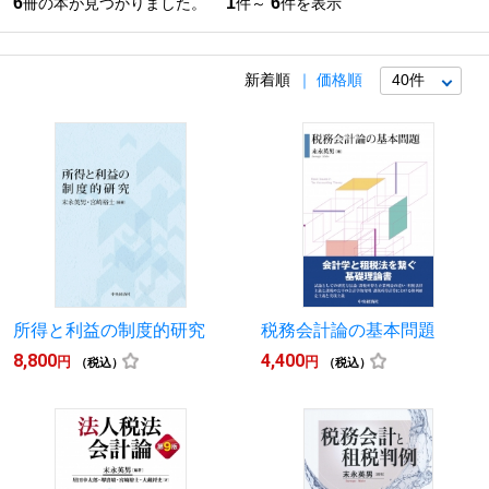
6
1
6
冊の本が見つかりました。
件～
件を表示
新着順
価格順
所得と利益の制度的研究
税務会計論の基本問題
8,800
4,400
円
円
（税込）
（税込）