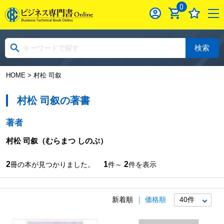
0
検索
HOME
> 村松 司叙
村松 司叙の著書
著者
村松 司叙
（むらまつ しのぶ）
2
1
2
冊の本が見つかりました。
件～
件を表示
新着順
価格順